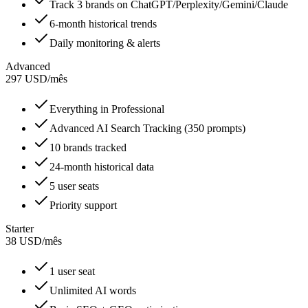
Track 3 brands on ChatGPT/Perplexity/Gemini/Claude
6-month historical trends
Daily monitoring & alerts
Advanced
297
USD
/
mês
Everything in Professional
Advanced AI Search Tracking (350 prompts)
10 brands tracked
24-month historical data
5 user seats
Priority support
Starter
38
USD
/
mês
1 user seat
Unlimited AI words