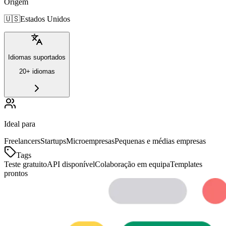
Origem
🇺🇸
Estados Unidos
Idiomas suportados
20+ idiomas
Ideal para
Freelancers
Startups
Microempresas
Pequenas e médias empresas
Tags
Teste gratuito
API disponível
Colaboração em equipa
Templates
prontos