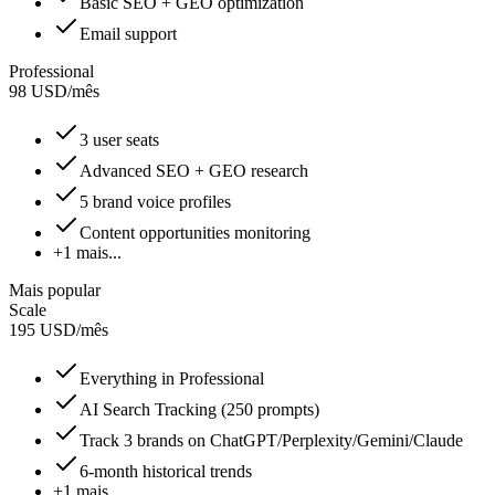
Basic SEO + GEO optimization
Email support
Professional
98
USD
/
mês
3 user seats
Advanced SEO + GEO research
5 brand voice profiles
Content opportunities monitoring
+1 mais...
Mais popular
Scale
195
USD
/
mês
Everything in Professional
AI Search Tracking (250 prompts)
Track 3 brands on ChatGPT/Perplexity/Gemini/Claude
6-month historical trends
+1 mais...