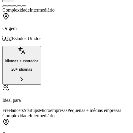
Complexidade
Intermediário
Origem
🇺🇸
Estados Unidos
Idiomas suportados
20+ idiomas
Ideal para
Freelancers
Startups
Microempresas
Pequenas e médias empresas
Complexidade
Intermediário