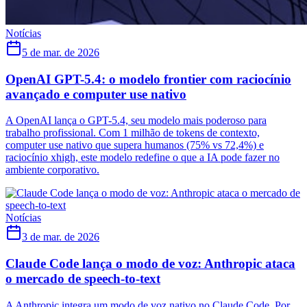
Notícias
5 de mar. de 2026
OpenAI GPT-5.4: o modelo frontier com raciocínio
avançado e computer use nativo
A OpenAI lança o GPT-5.4, seu modelo mais poderoso para
trabalho profissional. Com 1 milhão de tokens de contexto,
computer use nativo que supera humanos (75% vs 72,4%) e
raciocínio xhigh, este modelo redefine o que a IA pode fazer no
ambiente corporativo.
Notícias
3 de mar. de 2026
Claude Code lança o modo de voz: Anthropic ataca
o mercado de speech-to-text
A Anthropic integra um modo de voz nativo no Claude Code. Por