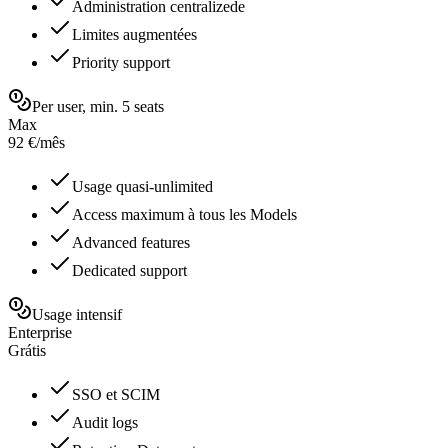
Administration centralizede
Limites augmentées
Priority support
Per user, min. 5 seats
Max
92
€
/
mês
Usage quasi-unlimited
Access maximum à tous les Models
Advanced features
Dedicated support
Usage intensif
Enterprise
Grátis
SSO et SCIM
Audit logs