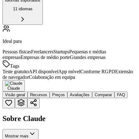
Idiomas suportados
11 idiomas
Ideal para
Pessoas físicas
Freelancers
Startups
Pequenas e médias
empresas
Empresas de médio porte
Grandes empresas
Tags
Teste gratuito
API disponível
App móvel
Conforme RGPD
Extensão
de navegador
Colaboração em equipa
Claude
Visão geral
Recursos
Preços
Avaliações
Comparar
FAQ
Sobre Claude
Mostrar mais