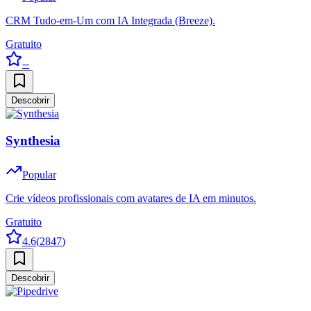
CRM Tudo-em-Um com IA Integrada (Breeze).
Gratuito
--
Descobrir
Synthesia
Popular
Crie vídeos profissionais com avatares de IA em minutos.
Gratuito
4.6
(
2847
)
Descobrir