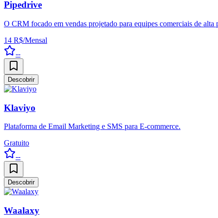
Pipedrive
O CRM focado em vendas projetado para equipes comerciais de alta 
14 R$/Mensal
--
Descobrir
Klaviyo
Plataforma de Email Marketing e SMS para E-commerce.
Gratuito
--
Descobrir
Waalaxy