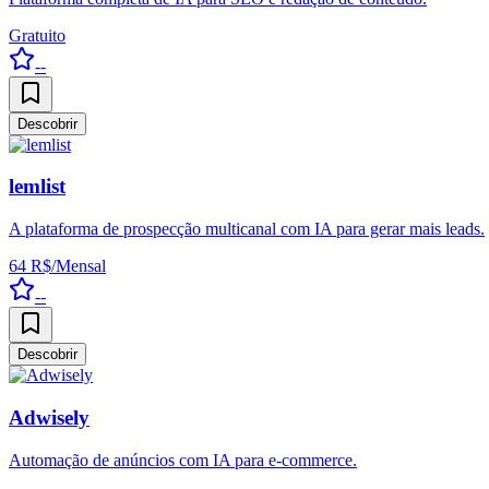
Gratuito
--
Descobrir
lemlist
A plataforma de prospecção multicanal com IA para gerar mais leads.
64 R$/Mensal
--
Descobrir
Adwisely
Automação de anúncios com IA para e-commerce.