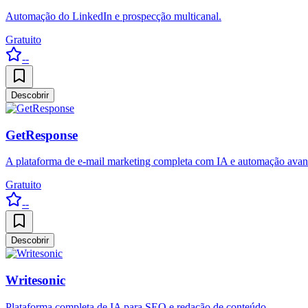
Automação do LinkedIn e prospecção multicanal.
Gratuito
--
Descobrir
GetResponse
A plataforma de e-mail marketing completa com IA e automação avan
Gratuito
--
Descobrir
Writesonic
Plataforma completa de IA para SEO e redação de conteúdo.